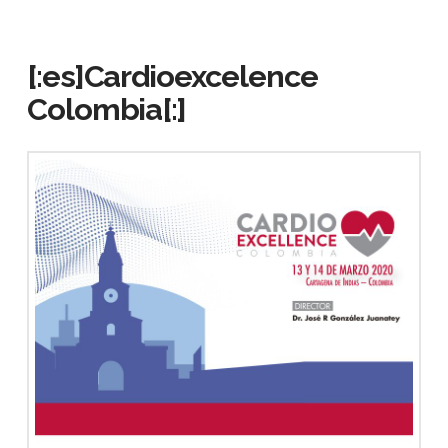
[:es]Cardioexcelence
Colombia[:]