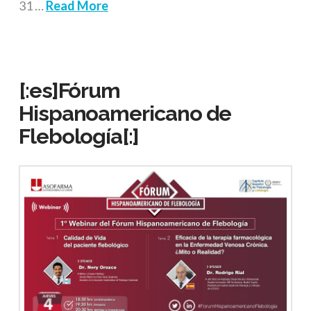
31 …
Read More
[:es]Fórum
Hispanoamericano de
Flebología[:]