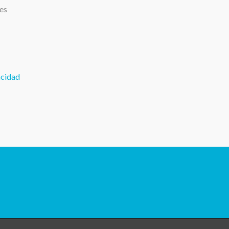
.es
acidad
los Diéguez