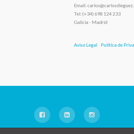
Email: carlos@carlosdieguez
Tel: (+34) 698 124 233
Galicia - Madrid
Aviso Legal
Política de Priv
© 2026 Carlos Diéguez | Todos los derechos reservados | Diseño Web Car