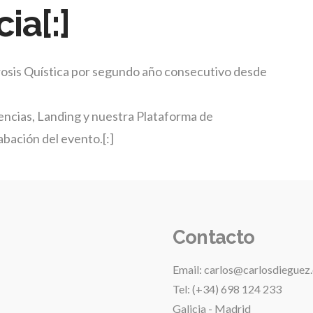
ia[:]
brosis Quística por segundo año consecutivo desde
encias, Landing y nuestra Plataforma de
abación del evento.[:]
Contacto
Email: carlos@carlosdieguez
Tel: (+34) 698 124 233
Galicia - Madrid